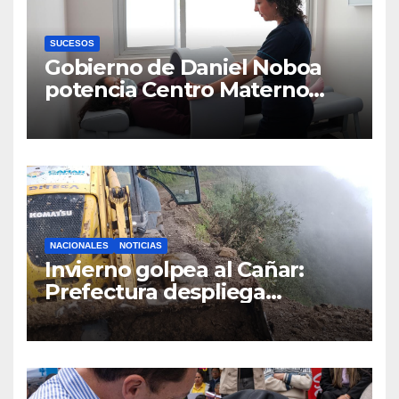
SUCESOS
Gobierno de Daniel Noboa
potencia Centro Materno
Infantil y Emergencias en
Cuenca con nuevos equipos
médicos
NACIONALES
NOTICIAS
Invierno golpea al Cañar:
Prefectura despliega
maquinaria en toda la
provincia para mantener las
vías operativas.