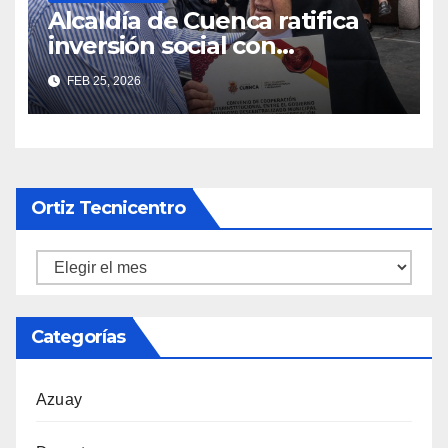
Alcaldía de Cuenca ratifica
inversión social con
fundaciones e instituciones
FEB 25, 2026
locales
Ortiz Tecnicentro
Ortiz
Tecnicentro
Categorías
Azuay