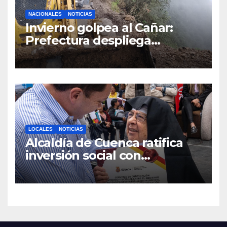
NACIONALES
NOTICIAS
Invierno golpea al Cañar:
Prefectura despliega
maquinaria en toda la
provincia para mantener las
vías operativas.
LOCALES
NOTICIAS
Alcaldía de Cuenca ratifica
inversión social con
fundaciones e instituciones
locales