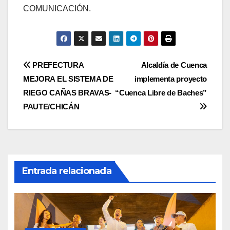
COMUNICACIÓN.
Navegación
PREFECTURA
Alcaldía de Cuenca
MEJORA EL SISTEMA DE
implementa proyecto
de
RIEGO CAÑAS BRAVAS-
“Cuenca Libre de Baches”
entradas
PAUTE/CHICÁN
Entrada relacionada