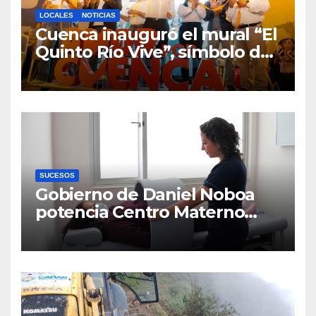
LOCALES
NOTICIAS
Cuenca inauguró el mural “El
Quinto Río Vive”, símbolo de
la defensa ciudadana del
agua
SUCESOS
Gobierno de Daniel Noboa
potencia Centro Materno
Infantil y Emergencias en
Cuenca con nuevos equipos
médicos