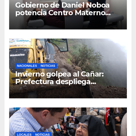
Gobierno de Daniel Noboa
potencia Centro Materno
Infantil y Emergencias en
Cuenca con nuevos equipos
médicos
NACIONALES
NOTICIAS
Invierno golpea al Cañar:
Prefectura despliega
maquinaria en toda la
provincia para mantener las
vías operativas.
LOCALES
NOTICIAS