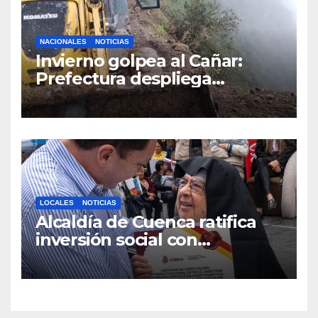
NACIONALES
NOTICIAS
Invierno golpea al Cañar:
Prefectura despliega
maquinaria en toda la
provincia para mantener las
vías operativas.
LOCALES
NOTICIAS
Alcaldía de Cuenca ratifica
inversión social con
fundaciones e instituciones
locales