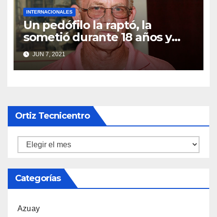
INTERNACIONALES
Un pedófilo la raptó, la
sometió durante 18 años y
tuvieron dos hijas: la
JUN 7, 2021
terrorífica historia del
secuestro más largo de los
Estados Unidos
Ortiz Tecnicentro
Ortiz
Tecnicentro
Categorías
Azuay