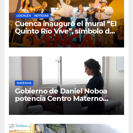
LOCALES
NOTICIAS
Cuenca inauguró el mural “El
Quinto Río Vive”, símbolo de
la defensa ciudadana del
agua
SUCESOS
Gobierno de Daniel Noboa
potencia Centro Materno
Infantil y Emergencias en
Cuenca con nuevos equipos
médicos