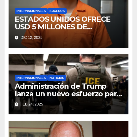
INTERNACIONALES
SUCESOS
ESTADOS UNIDOS OFRECE
USD 5 MILLONES DE
RECOMPENSA POR ALIAS
DIC 12, 2025
“CHURRÓN”
INTERNACIONALES
NOTICIAS
Administración de Trump
lanza un nuevo esfuerzo para
deportar a los niños
FEB 24, 2025
migrantes no acompañados,
según un memorando
interno.