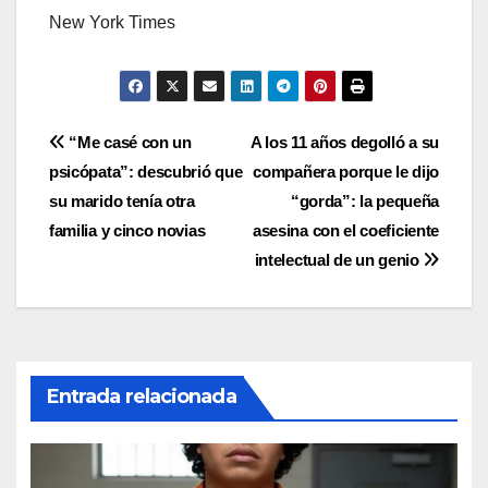
New York Times
Navegación
“Me casé con un
A los 11 años degolló a su
psicópata”: descubrió que
compañera porque le dijo
de
su marido tenía otra
“gorda”: la pequeña
entradas
familia y cinco novias
asesina con el coeficiente
intelectual de un genio
Entrada relacionada