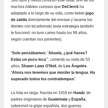
Sus hijos y nietos conocen este ritual, uno de los
muchos hábitos curiosos que
DeClerck
ha
adoptado a lo largo de su vida, como beber
jugo
de zabila
directamente del envase y lavarse los
dientes con bicarbonato (esta estrategia también
le funcionó: no tuvo caries hasta los 99 años,
según cuentan sus parientes).
“
Solo pensábamos: ‘Abuela, ¿qué haces?
Estás un poco loca
’”, comentó su nieta de 53
años,
Shawn Laws O’Neil
, de
Los Ángeles
.
“
Ahora nos tenemos que morder la lengua. Ha
superado todos los contratiempos
”.
La lista es larga. Nacida en 1916 en
Hawái
, de
padres originarios de
Guatemala
y
España
,
sobrevivió la gripe española, dos guerras