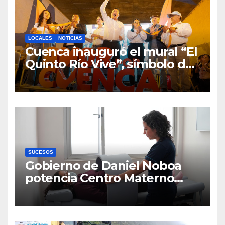
LOCALES
NOTICIAS
Cuenca inauguró el mural “El
Quinto Río Vive”, símbolo de
la defensa ciudadana del
agua
SUCESOS
Gobierno de Daniel Noboa
potencia Centro Materno
Infantil y Emergencias en
Cuenca con nuevos equipos
médicos