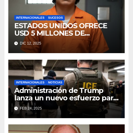
INTERNACIONALES
SUCESOS
ESTADOS UNIDOS OFRECE
USD 5 MILLONES DE
RECOMPENSA POR ALIAS
DIC 12, 2025
“CHURRÓN”
INTERNACIONALES
NOTICIAS
Administración de Trump
lanza un nuevo esfuerzo para
deportar a los niños
FEB 24, 2025
migrantes no acompañados,
según un memorando
interno.