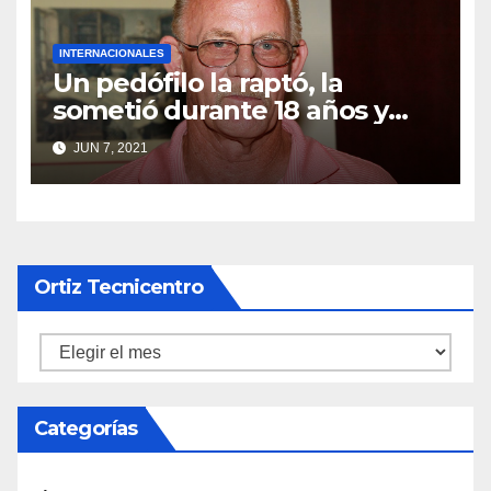
INTERNACIONALES
Un pedófilo la raptó, la
sometió durante 18 años y
tuvieron dos hijas: la
JUN 7, 2021
terrorífica historia del
secuestro más largo de los
Estados Unidos
Ortiz Tecnicentro
Ortiz
Tecnicentro
Categorías