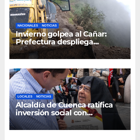
NACIONALES
NOTICIAS
Invierno golpea al Cañar:
Prefectura despliega
maquinaria en toda la
provincia para mantener las
vías operativas.
LOCALES
NOTICIAS
Alcaldía de Cuenca ratifica
inversión social con
fundaciones e instituciones
locales