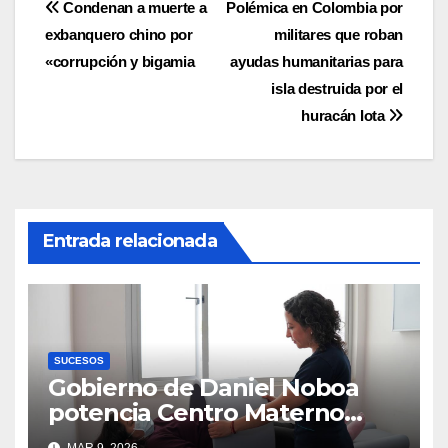
Navegación
Condenan a muerte a
Polémica en Colombia por
exbanquero chino por
militares que roban
de
«corrupción y bigamia
ayudas humanitarias para
entradas
isla destruida por el
huracán Iota
Entrada relacionada
SUCESOS
Gobierno de Daniel Noboa
potencia Centro Materno
Infantil y Emergencias en
MAR 9, 2026