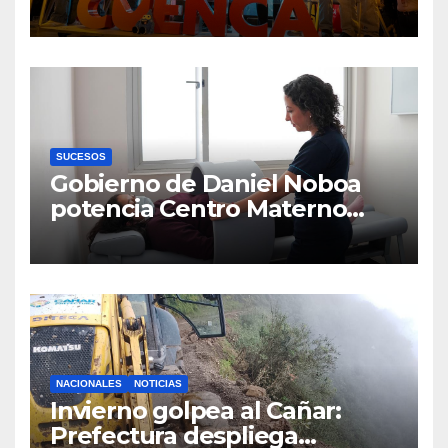
la defensa ciudadana del
agua
SUCESOS
Gobierno de Daniel Noboa
potencia Centro Materno
Infantil y Emergencias en
Cuenca con nuevos equipos
médicos
NACIONALES
NOTICIAS
Invierno golpea al Cañar:
Prefectura despliega