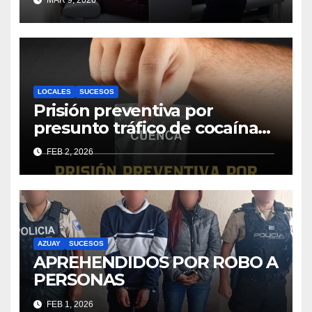
Cuenca con nuevos equipos
médicos
LOCALES
SUCESOS
Prisión preventiva por
presunto tráfico de cocaína
en alta escala
FEB 2, 2026
AZUAY
SUCESOS
APREHENDIDOS POR ROBO A
PERSONAS
FEB 1, 2026