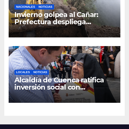
NACIONALES
NOTICIAS
Invierno golpea al Cañar:
Prefectura despliega
maquinaria en toda la
provincia para mantener las
vías operativas.
LOCALES
NOTICIAS
Alcaldía de Cuenca ratifica
inversión social con
fundaciones e instituciones
locales