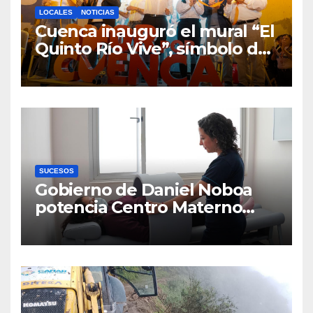
LOCALES
NOTICIAS
Cuenca inauguró el mural “El
Quinto Río Vive”, símbolo de
la defensa ciudadana del
agua
SUCESOS
Gobierno de Daniel Noboa
potencia Centro Materno
Infantil y Emergencias en
Cuenca con nuevos equipos
médicos