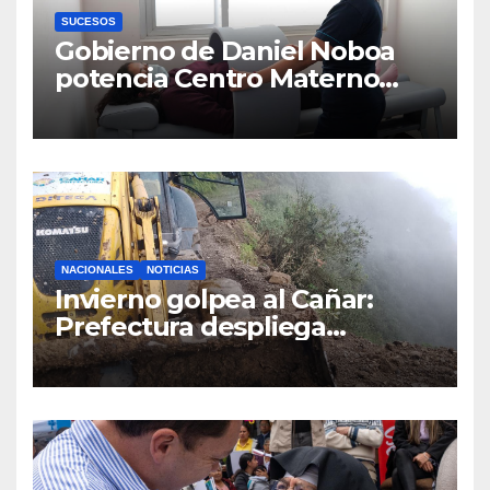
SUCESOS
Gobierno de Daniel Noboa
potencia Centro Materno
Infantil y Emergencias en
Cuenca con nuevos equipos
médicos
NACIONALES
NOTICIAS
Invierno golpea al Cañar:
Prefectura despliega
maquinaria en toda la
provincia para mantener las
vías operativas.