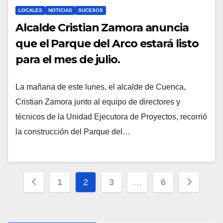
LOCALES
NOTICIAS
SUCESOS
Alcalde Cristian Zamora anuncia
que el Parque del Arco estará listo
para el mes de julio.
La mañana de este lunes, el alcalde de Cuenca,
Cristian Zamora junto al equipo de directores y
técnicos de la Unidad Ejecutora de Proyectos, recorrió
la construcción del Parque del…
Paginación
1
2
3
…
6
de
entradas