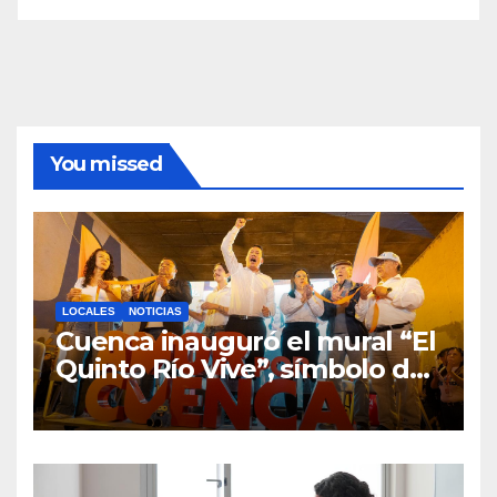
You missed
LOCALES
NOTICIAS
Cuenca inauguró el mural “El
Quinto Río Vive”, símbolo de
la defensa ciudadana del
agua