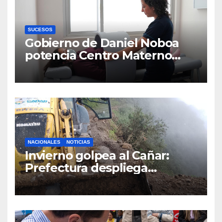
SUCESOS
Gobierno de Daniel Noboa
potencia Centro Materno
Infantil y Emergencias en
Cuenca con nuevos equipos
médicos
NACIONALES
NOTICIAS
Invierno golpea al Cañar:
Prefectura despliega
maquinaria en toda la
provincia para mantener las
vías operativas.