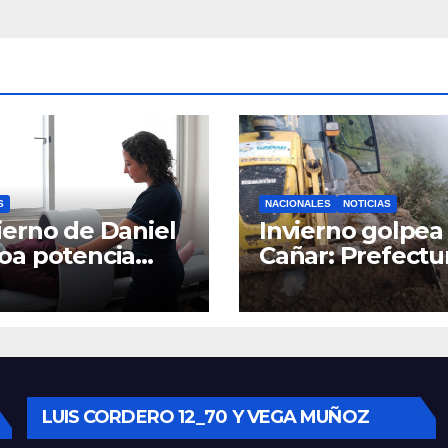
S
NACIONALES
NOTICIAS
erno de Daniel
Invierno golpea 
oa potencia
Cañar: Prefectu
tro Materno
despliega
til y
maquinaria en 
rgencias en
la provincia par
nca con nuevos
mantener las ví
ipos médicos
operativas.
LUIS CORDERO 12_70 Y VEGA MUÑOZ