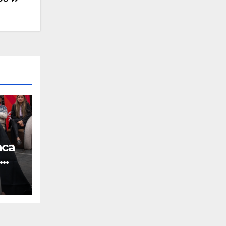
nca
ales