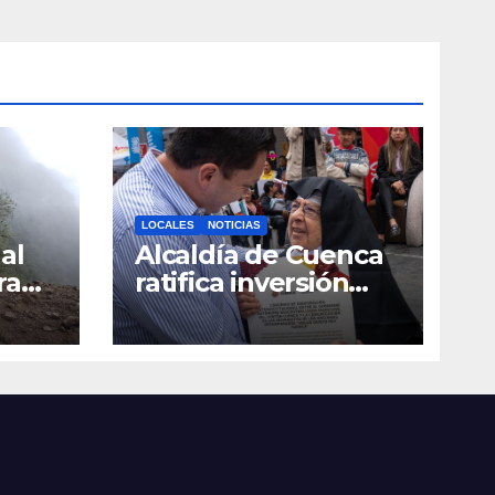
LOCALES
NOTICIAS
al
Alcaldía de Cuenca
ra
ratifica inversión
social con
toda
fundaciones e
a
instituciones locales
as