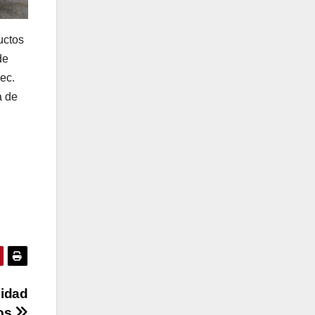
uctos
de
ec.
a de
lidad
nos