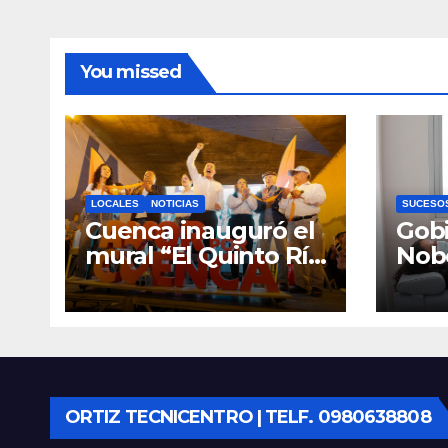
You missed
LOCALES
NOTICIAS
SUCESO
Cuenca inauguró el
Gobi
mural “El Quinto Río
Nob
Vive”, símbolo de la
Cen
defensa ciudadana
Infan
del agua
Eme
Cue
equ
ORTIZ TECNICENTRO | TELF. 0980638808