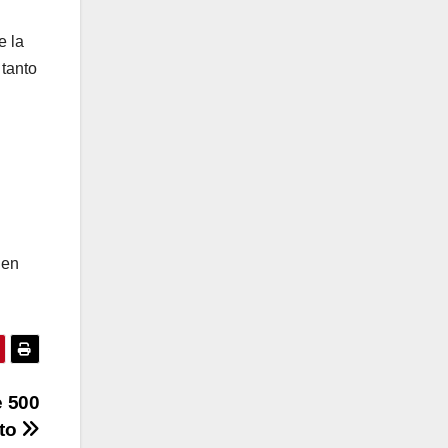
e la
 tanto
 en
e 500
nto