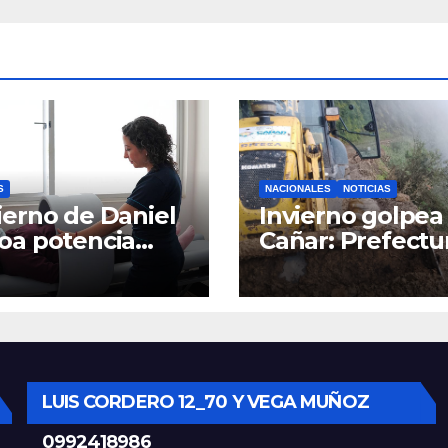
S
NACIONALES
NOTICIAS
erno de Daniel
Invierno golpea 
oa potencia
Cañar: Prefectu
tro Materno
despliega
til y
maquinaria en 
rgencias en
la provincia par
nca con nuevos
mantener las ví
ipos médicos
operativas.
LUIS CORDERO 12_70 Y VEGA MUÑOZ
0992418986