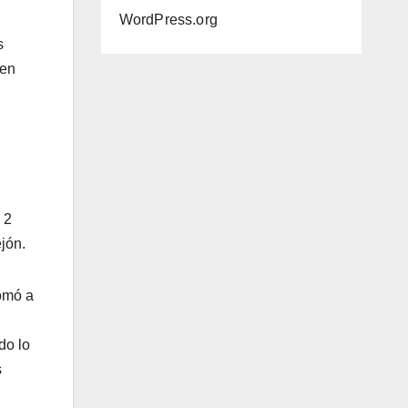
WordPress.org
s
 en
 2
ejón.
tomó a
do lo
s