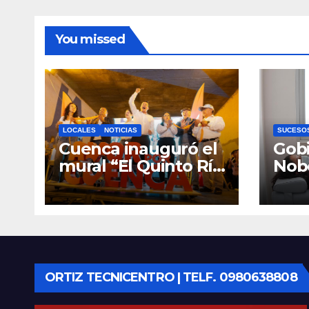
You missed
LOCALES
NOTICIAS
SUCESO
Cuenca inauguró el
Gobi
mural “El Quinto Río
Nob
Vive”, símbolo de la
Cen
defensa ciudadana
Infan
del agua
Eme
Cue
equ
ORTIZ TECNICENTRO | TELF. 0980638808