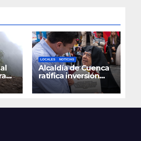
LOCALES
NOTICIAS
al
Alcaldía de Cuenca
ra
ratifica inversión
social con
toda
fundaciones e
a
instituciones locales
as