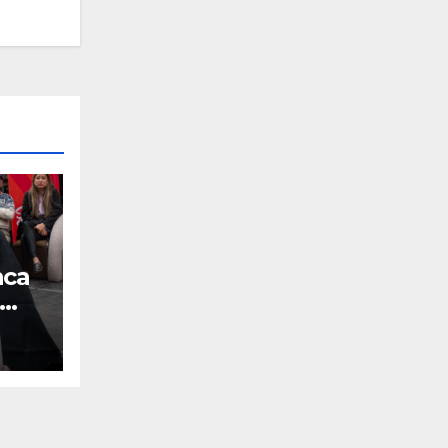
nca
ales