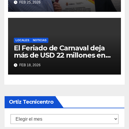
FEB 25, 2026
locales
LOCALES
NOTICIAS
El Feriado de Carnaval deja
más de USD 22 millones en
ingresos y un récord de
FEB 18, 2026
visitantes en Cuenca
Ortiz Tecnicentro
Ortiz
Tecnicentro