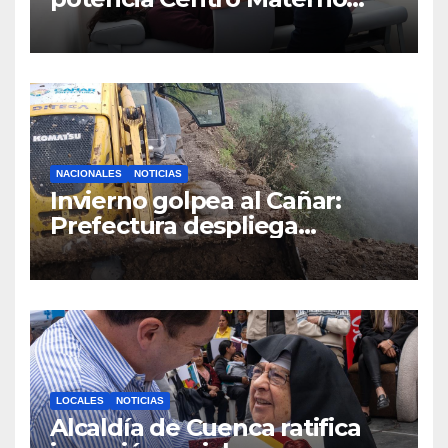
Infantil y Emergencias en
Cuenca con nuevos equipos
médicos
NACIONALES
NOTICIAS
Invierno golpea al Cañar:
Prefectura despliega
maquinaria en toda la
provincia para mantener las
vías operativas.
LOCALES
NOTICIAS
Alcaldía de Cuenca ratifica