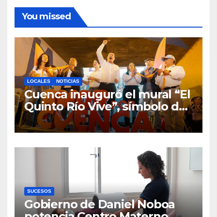
You missed
LOCALES
NOTICIAS
Cuenca inauguró el mural “El
Quinto Río Vive”, símbolo de
la defensa ciudadana del
agua
SUCESOS
Gobierno de Daniel Noboa
potencia Centro Materno