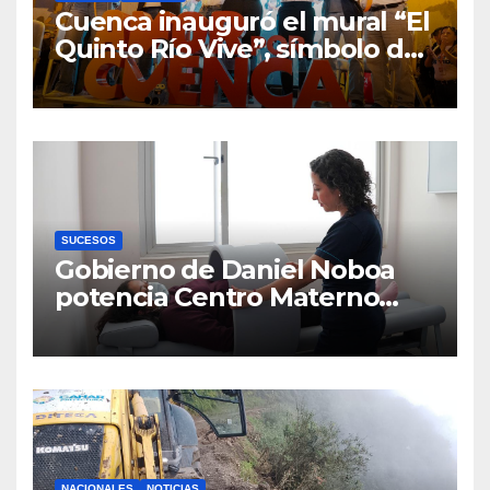
Cuenca inauguró el mural “El
Quinto Río Vive”, símbolo de
la defensa ciudadana del
agua
SUCESOS
Gobierno de Daniel Noboa
potencia Centro Materno
Infantil y Emergencias en
Cuenca con nuevos equipos
médicos
NACIONALES
NOTICIAS