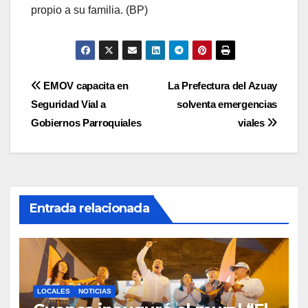
propio a su familia. (BP)
Navegación
EMOV capacita en
La Prefectura del Azuay
Seguridad Vial a
solventa emergencias
de
Gobiernos Parroquiales
viales
entradas
Entrada relacionada
LOCALES
NOTICIAS