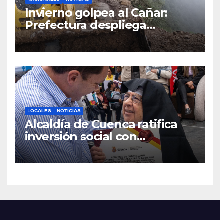
Invierno golpea al Cañar:
Prefectura despliega
maquinaria en toda la
provincia para mantener las
vías operativas.
LOCALES
NOTICIAS
Alcaldía de Cuenca ratifica
inversión social con
fundaciones e instituciones
locales