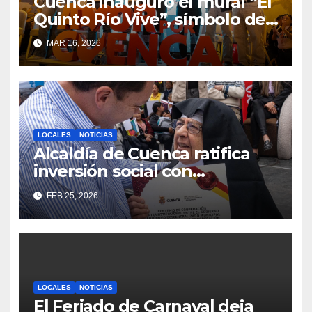
Cuenca inauguró el mural “El
Quinto Río Vive”, símbolo de
la defensa ciudadana del
MAR 16, 2026
agua
LOCALES
NOTICIAS
Alcaldía de Cuenca ratifica
inversión social con
fundaciones e instituciones
FEB 25, 2026
locales
LOCALES
NOTICIAS
El Feriado de Carnaval deja