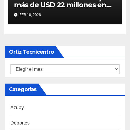
más de USD 22 millones en
ingresos y un récord de
FEB 18, 2026
visitantes en Cuenca
Ortiz Tecnicentro
Ortiz
Tecnicentro
Categorías
Azuay
Deportes