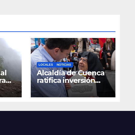
ados
LOCALES
NOTICIAS
al
Alcaldía de Cuenca
ra
ratifica inversión
social con
toda
fundaciones e
a
instituciones locales
as