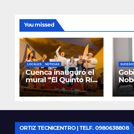
seg
mem
inte
You missed
LOCALES
NOTICIAS
SUCESO
Cuenca inauguró el
Gobi
mural “El Quinto Río
Nob
Vive”, símbolo de la
Cen
defensa ciudadana
Infan
del agua
Eme
Cue
equ
ORTIZ TECNICENTRO | TELF. 0980638808