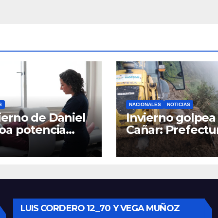
ún un
largo de los Est
orando
Unidos
rno.
S
NACIONALES
NOTICIAS
erno de Daniel
Invierno golpea 
oa potencia
Cañar: Prefectu
tro Materno
despliega
til y
maquinaria en 
rgencias en
la provincia par
nca con nuevos
mantener las ví
ipos médicos
operativas.
LUIS CORDERO 12_70 Y VEGA MUÑOZ