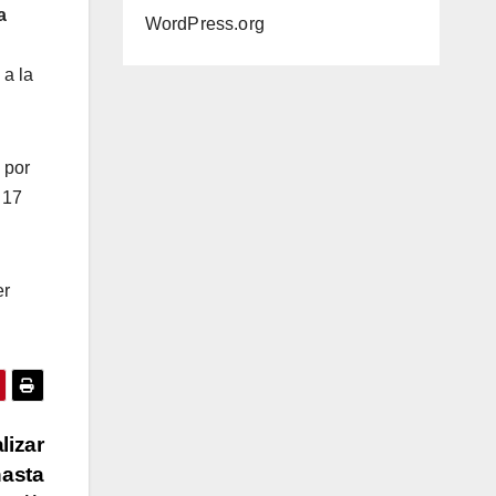
a
WordPress.org
 a la
 por
 17
er
lizar
hasta