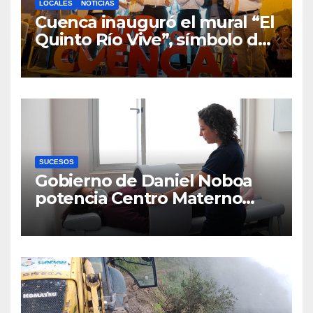
LOCALES
NOTICIAS
Cuenca inauguró el mural “El
Quinto Río Vive”, símbolo de
la defensa ciudadana del
agua
SUCESOS
Gobierno de Daniel Noboa
potencia Centro Materno
Infantil y Emergencias en
Cuenca con nuevos equipos
médicos