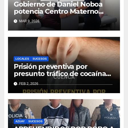
Gobierno de Daniel Noboa
potencia Centro Materno
Infantil y Emergencias en
MAR 9, 2026
Cuenca con nuevos equipos
médicos
LOCALES
SUCESOS
Prisión preventiva por
presunto tráfico de cocaína
en alta escala
FEB 2, 2026
AZUAY
SUCESOS