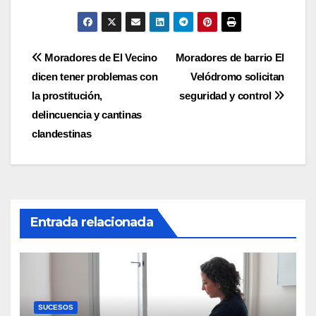
Navegación
Moradores de El Vecino
Moradores de barrio El
dicen tener problemas con
Velódromo solicitan
de
la prostitución,
seguridad y control
entradas
delincuencia y cantinas
clandestinas
Entrada relacionada
SUCESOS