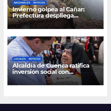
NACIONALES
NOTICIAS
Invierno golpea al Cañar:
Prefectura despliega
maquinaria en toda la
provincia para mantener las
vías operativas.
LOCALES
NOTICIAS
Alcaldía de Cuenca ratifica
inversión social con
fundaciones e instituciones
locales