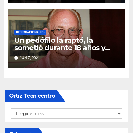
según un memorando
interno.
INTERNACIONALES
Un pedófilo la raptó, la
sometió durante 18 años y
tuvieron dos hijas: la
JUN 7, 2021
terrorífica historia del
secuestro más largo de los
Estados Unidos
Ortiz Tecnicentro
Ortiz
Tecnicentro