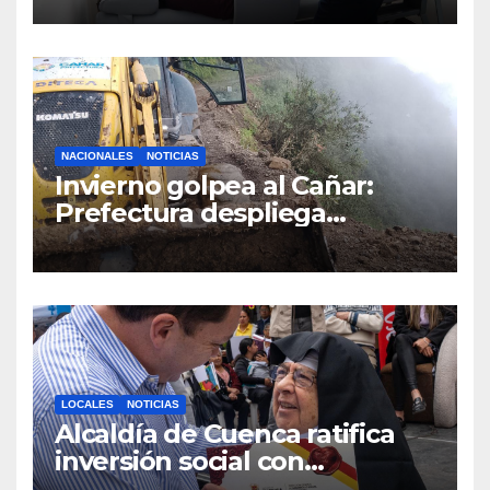
Cuenca con nuevos equipos
médicos
NACIONALES
NOTICIAS
Invierno golpea al Cañar:
Prefectura despliega
maquinaria en toda la
provincia para mantener las
vías operativas.
LOCALES
NOTICIAS
Alcaldía de Cuenca ratifica
inversión social con
fundaciones e instituciones