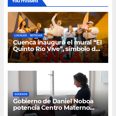
You missed
LOCALES
NOTICIAS
Cuenca inauguró el mural “El
Quinto Río Vive”, símbolo de
la defensa ciudadana del
agua
SUCESOS
Gobierno de Daniel Noboa
potencia Centro Materno
Infantil y Emergencias en