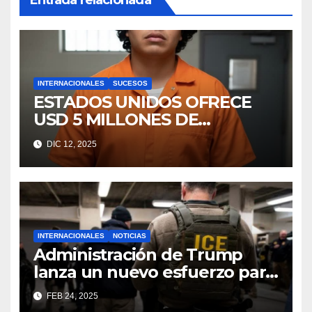
INTERNACIONALES
SUCESOS
ESTADOS UNIDOS OFRECE
USD 5 MILLONES DE
RECOMPENSA POR ALIAS
DIC 12, 2025
“CHURRÓN”
INTERNACIONALES
NOTICIAS
Administración de Trump
lanza un nuevo esfuerzo para
deportar a los niños
FEB 24, 2025
migrantes no acompañados,