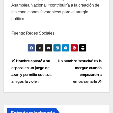
Asamblea Nacional «contribuiría a la creación de
las condiciones favorables» para el arreglo
político.
Fuente: Redes Sociales
Navegación
Hombre apostó a su
Un hombre ‘resucita’ en la
esposa en un juego de
morgue cuando
de
azar, y permitio que sus
empezaron a
entradas
amigos la violen
embalsamarlo
Entrada relacionada