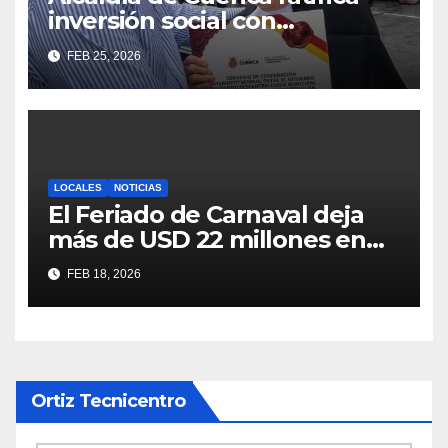
inversión social con
fundaciones e instituciones
FEB 25, 2026
locales
LOCALES
NOTICIAS
El Feriado de Carnaval deja
más de USD 22 millones en
ingresos y un récord de
FEB 18, 2026
visitantes en Cuenca
Ortiz Tecnicentro