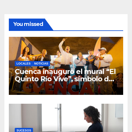
You missed
LOCALES
NOTICIAS
Cuenca inauguró el mural “El
Quinto Río Vive”, símbolo de
la defensa ciudadana del
agua
SUCESOS