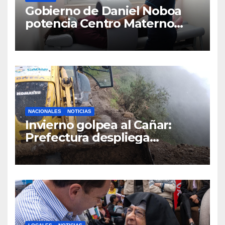
Gobierno de Daniel Noboa
potencia Centro Materno
Infantil y Emergencias en
Cuenca con nuevos equipos
médicos
NACIONALES
NOTICIAS
Invierno golpea al Cañar:
Prefectura despliega
maquinaria en toda la
provincia para mantener las
vías operativas.