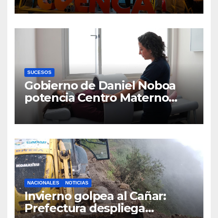
agua
SUCESOS
Gobierno de Daniel Noboa
potencia Centro Materno
Infantil y Emergencias en
Cuenca con nuevos equipos
médicos
NACIONALES
NOTICIAS
Invierno golpea al Cañar:
Prefectura despliega