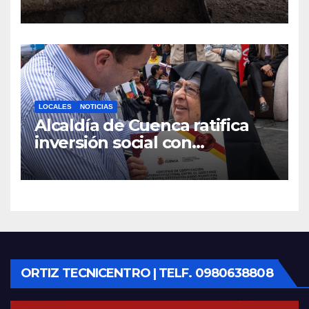
maquinaria en toda la
provincia para mantener las
vías operativas.
LOCALES
NOTICIAS
Alcaldía de Cuenca ratifica
inversión social con
fundaciones e instituciones
locales
ORTIZ TECNICENTRO | TELF. 0980638808