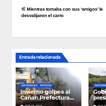
Navegación
Mientras tomaba con sus ‘amigos’ le
desvalijaron el carro
de
entradas
Entrada relacionada
NACIONALES
NOTICIAS
NACIONA
Invierno golpea al
Gobi
Cañar: Prefectura
pres
despliega
fort