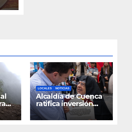
ción
LOCALES
NOTICIAS
al
Alcaldía de Cuenca
ra
ratifica inversión
social con
toda
fundaciones e
a
instituciones locales