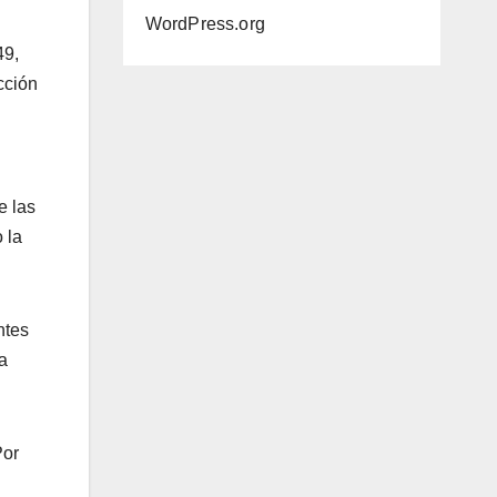
WordPress.org
49,
cción
e las
 la
ntes
a
Por