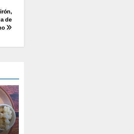
irón,
ga de
rno