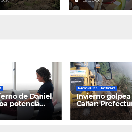
, 2026
FEB 1, 2026
cidades de
experiencias
de 10.000
turísticas y tradi
nes rurales con
royecto de
vación e
usión
uctiva
S
NACIONALES
NOTICIAS
erno de Daniel
Invierno golpea 
oa potencia
Cañar: Prefectu
tro Materno
despliega
til y
maquinaria en 
rgencias en
la provincia par