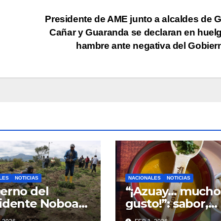
Presidente de AME junto a alcaldes de G
Cañar y Guaranda se declaran en huel
hambre ante negativa del Gobie
LES
NOTICIAS
NACIONALES
NOTICIAS
erno del
“¡Azuay… mucho
idente Noboa
gusto!”: sabor,
alecerá
historia,