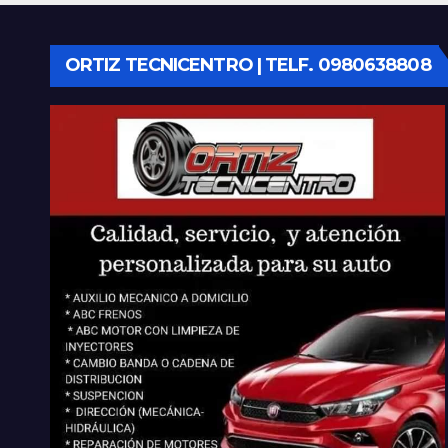
Cue
equ
ORTIZ TECNICENTRO | TELF. 0980638808