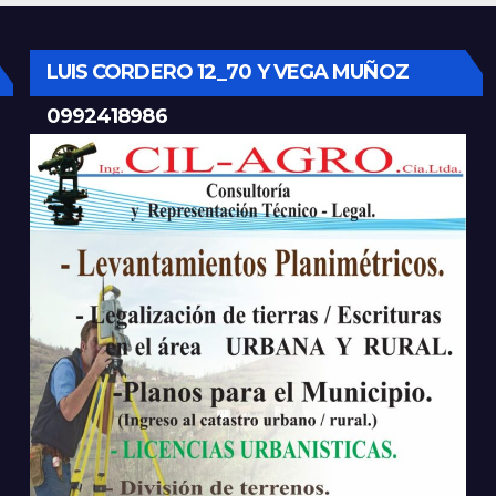
nca con nuevos
mantener las ví
ipos médicos
operativas.
LUIS CORDERO 12_70 Y VEGA MUÑOZ
0992418986