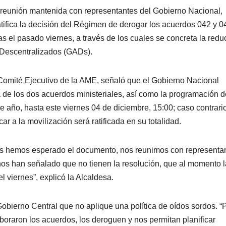
a reunión mantenida con representantes del Gobierno Nacional,
tifica la decisión del Régimen de derogar los acuerdos 042 y 0
s el pasado viernes, a través de los cuales se concreta la redu
 Descentralizados (GADs).
Comité Ejecutivo de la AME, señaló que el Gobierno Nacional
 de los dos acuerdos ministeriales, así como la programación d
de año, hasta este viernes 04 de diciembre, 15:00; caso contrario
r a la movilización será ratificada en su totalidad.
des hemos esperado el documento, nos reunimos con representa
nos han señalado que no tienen la resolución, que al momento l
l viernes”, explicó la Alcaldesa.
obierno Central que no aplique una política de oídos sordos. “
oraron los acuerdos, los deroguen y nos permitan planificar