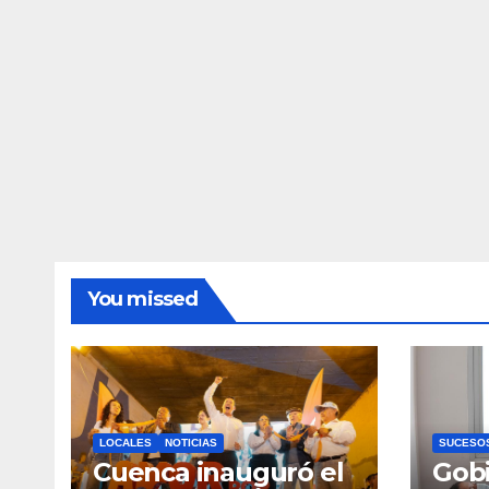
You missed
LOCALES
NOTICIAS
SUCESO
Cuenca inauguró el
Gobi