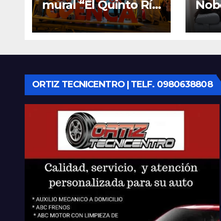
mural “El Quinto Río
Nob
Vive”, símbolo de la
Cen
defensa ciudadana
Infan
del agua
Eme
Cue
equ
ORTIZ TECNICENTRO | TELF. 0980638808