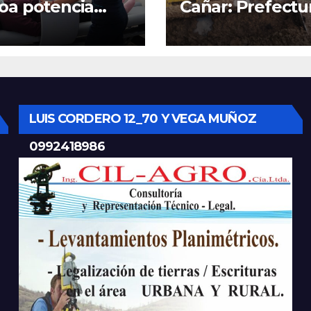
oa potencia
Cañar: Prefectu
tro Materno
despliega
til y
maquinaria en 
rgencias en
la provincia par
nca con nuevos
mantener las ví
ipos médicos
operativas.
LUIS CORDERO 12_70 Y VEGA MUÑOZ
0992418986