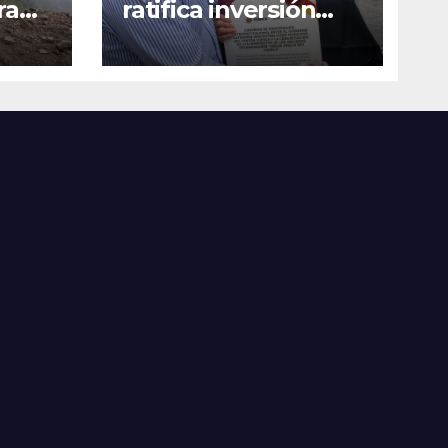
ra
ratifica inversión
social con
toda
fundaciones e
a
instituciones locales
as