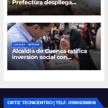
Prefectura despliega
maquinaria en toda la
provincia para mantener las
vías operativas.
LOCALES
NOTICIAS
Alcaldía de Cuenca ratifica
inversión social con
fundaciones e instituciones
locales
ORTIZ TECNICENTRO | TELF. 0980638808