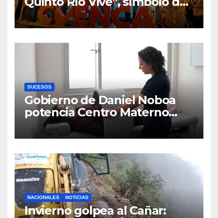
Quinto Río Vive”, símbolo de
la defensa ciudadana del
agua
SUCESOS
Gobierno de Daniel Noboa
potencia Centro Materno
Infantil y Emergencias en
Cuenca con nuevos equipos
médicos
NACIONALES
NOTICIAS
Invierno golpea al Cañar: