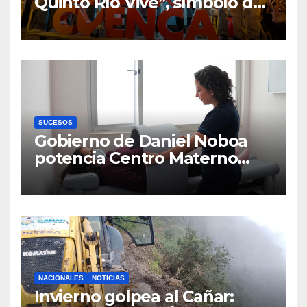
Quinto Río Vive”, símbolo de
la defensa ciudadana del
agua
SUCESOS
Gobierno de Daniel Noboa
potencia Centro Materno
Infantil y Emergencias en
Cuenca con nuevos equipos
médicos
NACIONALES
NOTICIAS
Invierno golpea al Cañar: