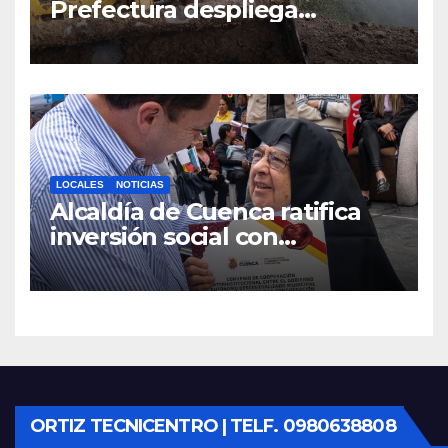
Prefectura despliega
maquinaria en toda la
provincia para mantener las
vías operativas.
LOCALES
NOTICIAS
Alcaldía de Cuenca ratifica
inversión social con
fundaciones e instituciones
locales
ORTIZ TECNICENTRO | TELF. 0980638808