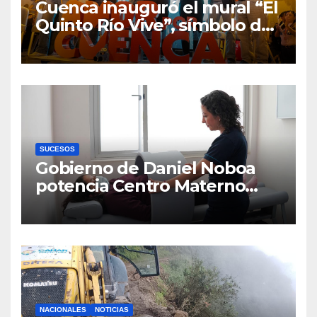
Cuenca inauguró el mural “El
Quinto Río Vive”, símbolo de
la defensa ciudadana del
agua
SUCESOS
Gobierno de Daniel Noboa
potencia Centro Materno
Infantil y Emergencias en
Cuenca con nuevos equipos
médicos
NACIONALES
NOTICIAS