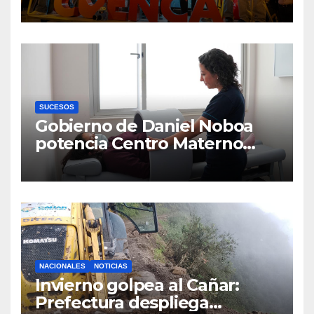
la defensa ciudadana del
agua
SUCESOS
Gobierno de Daniel Noboa
potencia Centro Materno
Infantil y Emergencias en
Cuenca con nuevos equipos
médicos
NACIONALES
NOTICIAS
Invierno golpea al Cañar:
Prefectura despliega