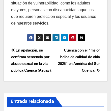
situación de vulnerabilidad, como los adultos
mayores, personas con discapacidad, aquellos
que requieren protección especial y los usuarios
de nuestros servicios.
Navegación
En apelación, se
Cuenca con el “mejor
confirma sentencia por
índice de calidad de vida
de
abuso sexual en la vía
2025” en América del Sur
entradas
pública Cuenca (Azuay).
Cuenca.
Entrada relacionada