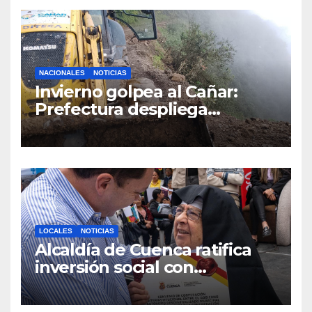
médicos
NACIONALES
NOTICIAS
Invierno golpea al Cañar:
Prefectura despliega
maquinaria en toda la
provincia para mantener las
vías operativas.
LOCALES
NOTICIAS
Alcaldía de Cuenca ratifica
inversión social con
fundaciones e instituciones
locales