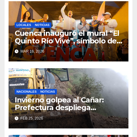
LOCALES
NOTICIAS
Cuenca inauguró el mural “El
Quinto Río Vive”, símbolo de
la defensa ciudadana del
MAR 16, 2026
agua
NACIONALES
NOTICIAS
Invierno golpea al Cañar:
Prefectura despliega
maquinaria en toda la
FEB 25, 2026
provincia para mantener las
vías operativas.