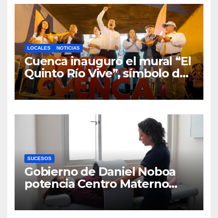
LOCALES
NOTICIAS
Cuenca inauguró el mural “El
Quinto Río Vive”, símbolo de
la defensa ciudadana del
agua
SUCESOS
Gobierno de Daniel Noboa
potencia Centro Materno
Infantil y Emergencias en
Cuenca con nuevos equipos