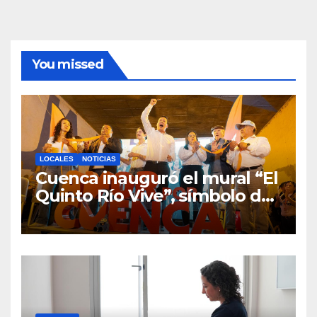
You missed
LOCALES
NOTICIAS
Cuenca inauguró el mural “El
Quinto Río Vive”, símbolo de
la defensa ciudadana del
agua