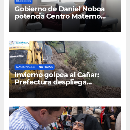
SUCESOS
Gobierno de Daniel Noboa
potencia Centro Materno
Infantil y Emergencias en
Cuenca con nuevos equipos
médicos
NACIONALES
NOTICIAS
Invierno golpea al Cañar:
Prefectura despliega
maquinaria en toda la
provincia para mantener las
vías operativas.