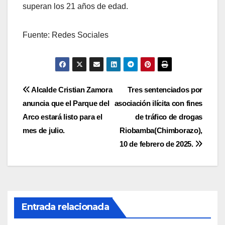
superan los 21 años de edad.
Fuente: Redes Sociales
Navegación
Alcalde Cristian Zamora
Tres sentenciados por
anuncia que el Parque del
asociación ilícita con fines
de
Arco estará listo para el
de tráfico de drogas
entradas
mes de julio.
Riobamba(Chimborazo),
10 de febrero de 2025.
Entrada relacionada