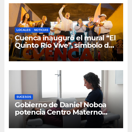
LOCALES
NOTICIAS
Cuenca inauguró el mural “El
Quinto Río Vive”, símbolo de
la defensa ciudadana del
agua
SUCESOS
Gobierno de Daniel Noboa
potencia Centro Materno
Infantil y Emergencias en
Cuenca con nuevos equipos