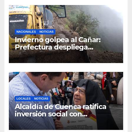
médicos
NACIONALES
NOTICIAS
Invierno golpea al Cañar:
Prefectura despliega
maquinaria en toda la
provincia para mantener las
vías operativas.
LOCALES
NOTICIAS
Alcaldía de Cuenca ratifica
inversión social con
fundaciones e instituciones
locales