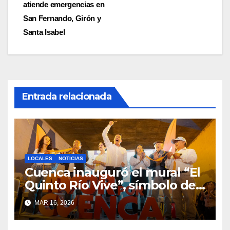
atiende emergencias en
San Fernando, Girón y
Santa Isabel
Entrada relacionada
LOCALES
NOTICIAS
Cuenca inauguró el mural “El
Quinto Río Vive”, símbolo de
la defensa ciudadana del
MAR 16, 2026
agua