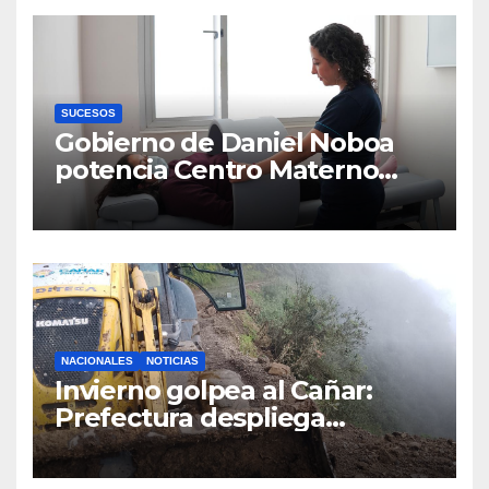
SUCESOS
Gobierno de Daniel Noboa
potencia Centro Materno
Infantil y Emergencias en
Cuenca con nuevos equipos
médicos
NACIONALES
NOTICIAS
Invierno golpea al Cañar:
Prefectura despliega
maquinaria en toda la
provincia para mantener las