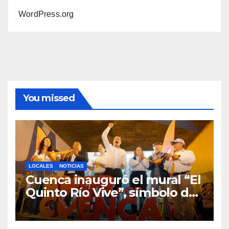
WordPress.org
You missed
LOCALES
NOTICIAS
Cuenca inauguró el mural “El
Quinto Río Vive”, símbolo de
la defensa ciudadana del
agua