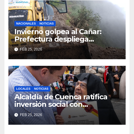
NACIONALES
NOTICIAS
Invierno golpea al Cañar:
Prefectura despliega
maquinaria en toda la
FEB 25, 2026
provincia para mantener las
vías operativas.
LOCALES
NOTICIAS
Alcaldía de Cuenca ratifica
inversión social con
fundaciones e instituciones
FEB 25, 2026
locales