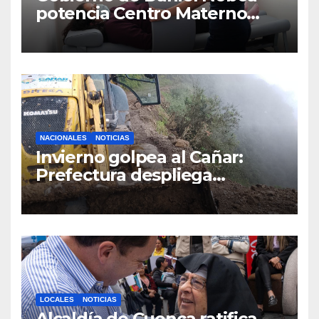
potencia Centro Materno
Infantil y Emergencias en
Cuenca con nuevos equipos
médicos
NACIONALES
NOTICIAS
Invierno golpea al Cañar:
Prefectura despliega
maquinaria en toda la
provincia para mantener las
vías operativas.
LOCALES
NOTICIAS
Alcaldía de Cuenca ratifica