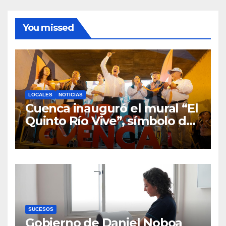
You missed
LOCALES
NOTICIAS
Cuenca inauguró el mural “El
Quinto Río Vive”, símbolo de
la defensa ciudadana del
agua
SUCESOS
Gobierno de Daniel Noboa