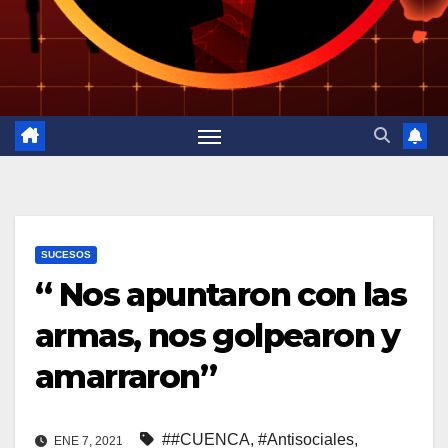
SUCESOS
“ Nos apuntaron con las
armas, nos golpearon y
amarraron”
##CUENCA
,
#Antisociales
,
ENE 7, 2021