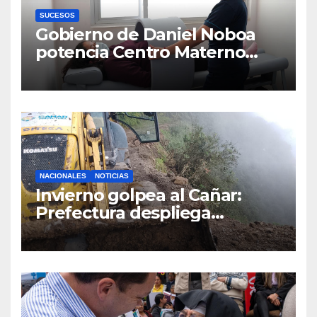
SUCESOS
Gobierno de Daniel Noboa
potencia Centro Materno
Infantil y Emergencias en
Cuenca con nuevos equipos
médicos
NACIONALES
NOTICIAS
Invierno golpea al Cañar:
Prefectura despliega
maquinaria en toda la
provincia para mantener las
vías operativas.