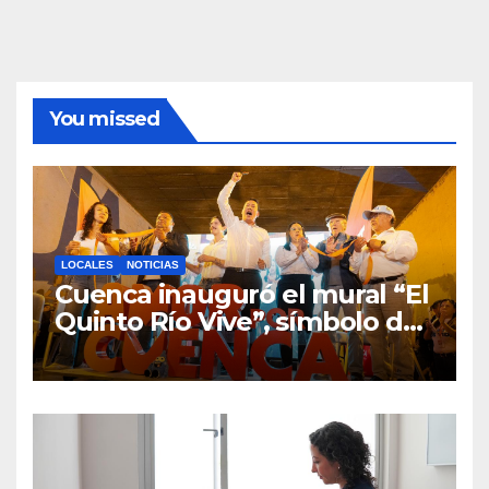
You missed
LOCALES
NOTICIAS
Cuenca inauguró el mural “El
Quinto Río Vive”, símbolo de
la defensa ciudadana del
agua