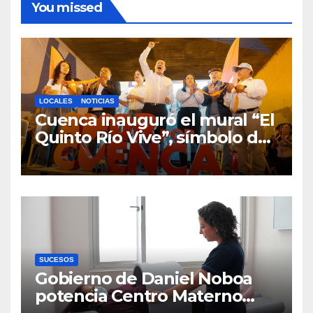
You missed
LOCALES
NOTICIAS
Cuenca inauguró el mural “El
Quinto Río Vive”, símbolo de
la defensa ciudadana del
agua
SUCESOS
Gobierno de Daniel Noboa
potencia Centro Materno