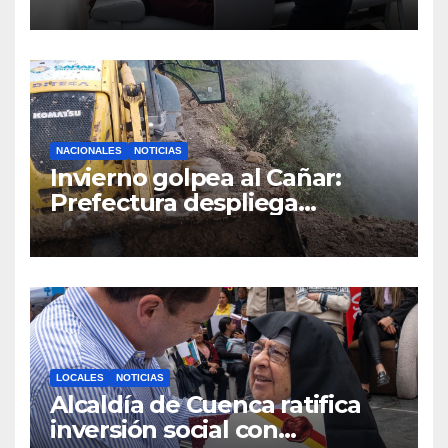
Infantil y Emergencias en
Cuenca con nuevos equipos
médicos
NACIONALES
NOTICIAS
Invierno golpea al Cañar:
Prefectura despliega
maquinaria en toda la
provincia para mantener las
vías operativas.
LOCALES
NOTICIAS
Alcaldía de Cuenca ratifica
inversión social con