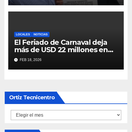
LOCALES
NOTICIAS
El Feriado de Carnaval deja
más de USD 22 millones en
ingresos y un récord de
FEB 18, 2026
visitantes en Cuenca
Ortiz Tecnicentro
Ortiz
Tecnicentro