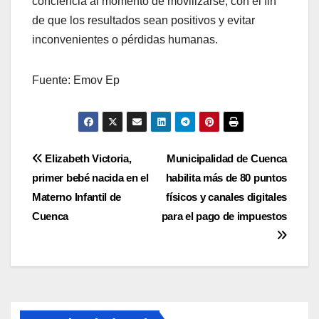
conciencia al momento de movilizarse, con el fin
de que los resultados sean positivos y evitar
inconvenientes o pérdidas humanas.
Fuente: Emov Ep
Navegación
Elizabeth Victoria,
Municipalidad de Cuenca
primer bebé nacida en el
habilita más de 80 puntos
de
Materno Infantil de
físicos y canales digitales
entradas
Cuenca
para el pago de impuestos