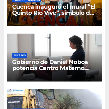
LOCALES
NOTICIAS
Cuenca inauguró el mural “El
Quinto Río Vive”, símbolo de
la defensa ciudadana del
agua
SUCESOS
Gobierno de Daniel Noboa
potencia Centro Materno
Infantil y Emergencias en
Cuenca con nuevos equipos
médicos