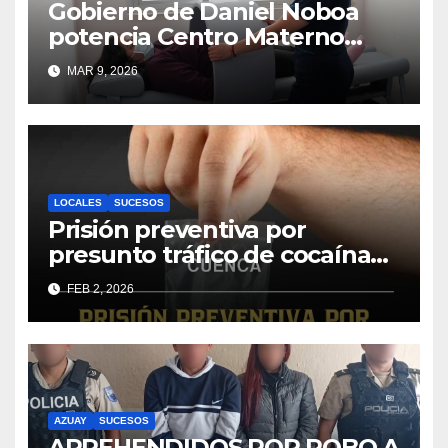
Gobierno de Daniel Noboa
potencia Centro Materno
Infantil y Emergencias en
MAR 9, 2026
Cuenca con nuevos equipos
médicos
LOCALES
SUCESOS
Prisión preventiva por
presunto tráfico de cocaína
en alta escala
FEB 2, 2026
AZUAY
SUCESOS
APREHENDIDOS POR ROBO A