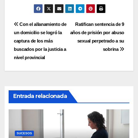
Navegación
Con el allanamiento de
Ratifican sentencia de 9
un domicilio se logró la
años de prisión por abuso
de
captura de los más
sexual perpetrado a su
entradas
buscados por la justicia a
sobrina
nivel provincial
Entrada relacionada
SUCESOS