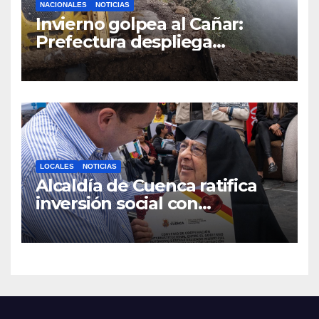
NACIONALES
NOTICIAS
Invierno golpea al Cañar:
Prefectura despliega
maquinaria en toda la
provincia para mantener las
vías operativas.
LOCALES
NOTICIAS
Alcaldía de Cuenca ratifica
inversión social con
fundaciones e instituciones
locales