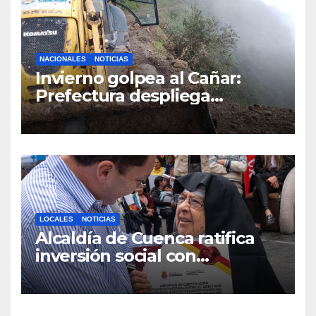
NACIONALES
NOTICIAS
Invierno golpea al Cañar:
Prefectura despliega
maquinaria en toda la
provincia para mantener las
vías operativas.
LOCALES
NOTICIAS
Alcaldía de Cuenca ratifica
inversión social con
fundaciones e instituciones
locales