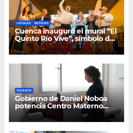
LOCALES
NOTICIAS
Cuenca inauguró el mural “El
Quinto Río Vive”, símbolo de
la defensa ciudadana del
agua
SUCESOS
Gobierno de Daniel Noboa
potencia Centro Materno
Infantil y Emergencias en
Cuenca con nuevos equipos
médicos