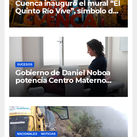
Cuenca inauguró el mural “El
Quinto Río Vive”, símbolo de
la defensa ciudadana del
agua
SUCESOS
Gobierno de Daniel Noboa
potencia Centro Materno
Infantil y Emergencias en
Cuenca con nuevos equipos
médicos
NACIONALES
NOTICIAS