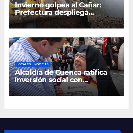
Invierno golpea al Cañar:
Prefectura despliega
maquinaria en toda la
provincia para mantener las
vías operativas.
LOCALES
NOTICIAS
Alcaldía de Cuenca ratifica
inversión social con
fundaciones e instituciones
locales