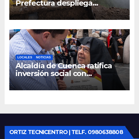
Prefectura despliega
maquinaria en toda la
provincia para mantener las
vías operativas.
LOCALES
NOTICIAS
Alcaldía de Cuenca ratifica
inversión social con
fundaciones e instituciones
locales
ORTIZ TECNICENTRO | TELF. 0980638808