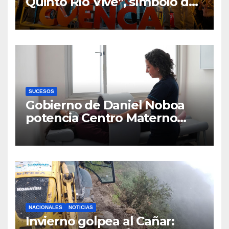
Quinto Río Vive”, símbolo de
la defensa ciudadana del
agua
SUCESOS
Gobierno de Daniel Noboa
potencia Centro Materno
Infantil y Emergencias en
Cuenca con nuevos equipos
médicos
NACIONALES
NOTICIAS
Invierno golpea al Cañar: