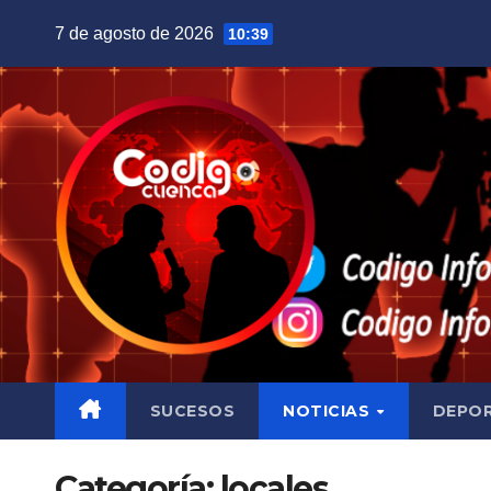
Saltar
7 de agosto de 2026
10:39
al
contenido
SUCESOS
NOTICIAS
DEPO
Categoría:
locales