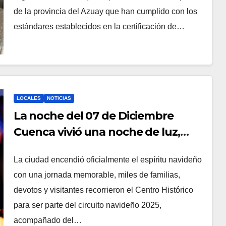
DISTRIBUCIÓN Y/O TRANSPORTE
de la provincia del Azuay que han cumplido con los
estándares establecidos en la certificación de…
LOCALES
NOTICIAS
La noche del 07 de Diciembre
Cuenca vivió una noche de luz,
tradición y fe con el circuito
La ciudad encendió oficialmente el espíritu navideño
navideño y el festival de la
con una jornada memorable, miles de familias,
Morenica del Rosario
devotos y visitantes recorrieron el Centro Histórico
para ser parte del circuito navideño 2025,
acompañado del…