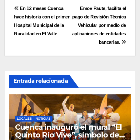
Navegación
En 12 meses Cuenca
Emov Paute, facilita el
hace historia con el primer
pago de Revisión Técnica
de
Hospital Municipal de la
Vehicular por medio de
entradas
Ruralidad en El Valle
aplicaciones de entidades
bancarias.
Entrada relacionada
LOCALES
NOTICIAS
Cuenca inauguró el mural “El
Quinto Río Vive”, símbolo de