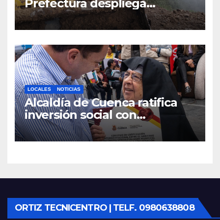
Prefectura despliega
maquinaria en toda la
provincia para mantener las
vías operativas.
LOCALES
NOTICIAS
Alcaldía de Cuenca ratifica
inversión social con
fundaciones e instituciones
locales
ORTIZ TECNICENTRO | TELF. 0980638808