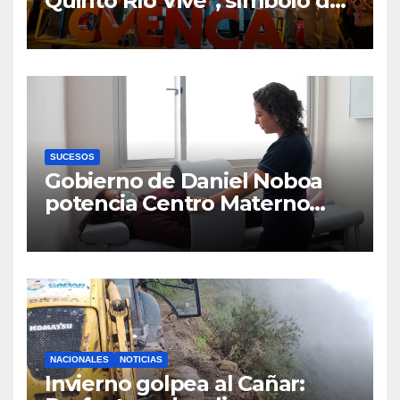
Quinto Río Vive”, símbolo de
la defensa ciudadana del
agua
SUCESOS
Gobierno de Daniel Noboa
potencia Centro Materno
Infantil y Emergencias en
Cuenca con nuevos equipos
médicos
NACIONALES
NOTICIAS
Invierno golpea al Cañar: