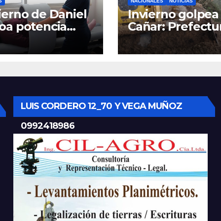
S
NACIONALES
NOTICIAS
erno de Daniel
Invierno golpea 
oa potencia
Cañar: Prefectu
tro Materno
despliega
til y
maquinaria en 
rgencias en
la provincia par
nca con nuevos
mantener las ví
ipos médicos
operativas.
LUIS CORDERO 12_70 Y VEGA MUÑOZ
0992418986