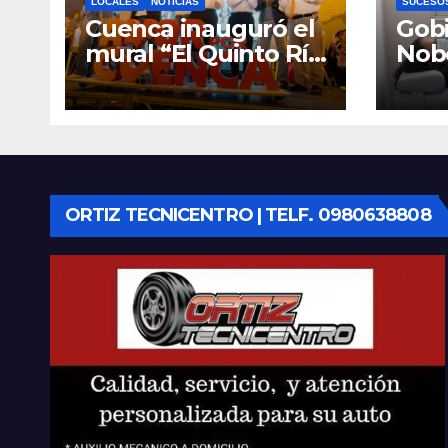
LOCALES
NOTICIAS
SUCESO
Cuenca inauguró el
Gobi
mural “El Quinto Río
Nob
Vive”, símbolo de la
Cen
defensa ciudadana
Infan
del agua
Eme
Cue
equ
ORTIZ TECNICENTRO | TELF. 0980638808