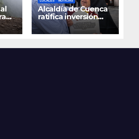
LOCALES
NOTICIAS
al
Alcaldía de Cuenca
ra
ratifica inversión
social con
toda
fundaciones e
a
instituciones locales
as