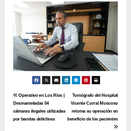
Navegación
Operativo en Los Ríos |
Tomógrafo del Hospital
Desmanteladas 54
Vicente Corral Moscoso
de
cámaras ilegales utilizadas
retoma su operación en
entradas
por bandas delictivas
beneficio de los pacientes