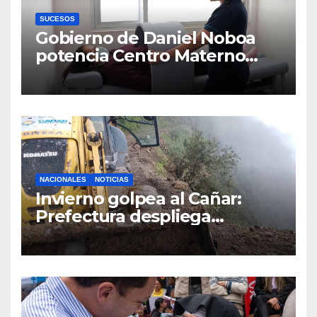
SUCESOS
Gobierno de Daniel Noboa
potencia Centro Materno
Infantil y Emergencias en
Cuenca con nuevos equipos
médicos
NACIONALES
NOTICIAS
Invierno golpea al Cañar:
Prefectura despliega
maquinaria en toda la
provincia para mantener las
vías operativas.