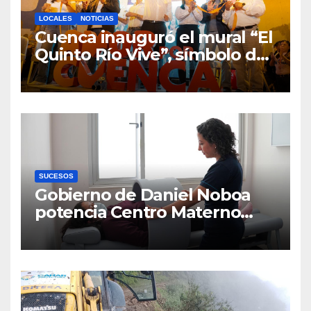
LOCALES
NOTICIAS
Cuenca inauguró el mural “El
Quinto Río Vive”, símbolo de
la defensa ciudadana del
agua
SUCESOS
Gobierno de Daniel Noboa
potencia Centro Materno
Infantil y Emergencias en
Cuenca con nuevos equipos
médicos