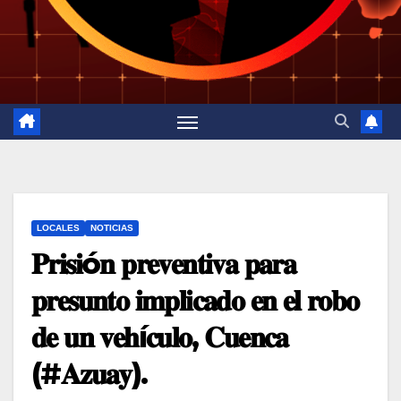
LOCALES
NOTICIAS
𝐏𝐫𝐢𝐬𝐢ó𝐧 𝐩𝐫𝐞𝐯𝐞𝐧𝐭𝐢𝐯𝐚 𝐩𝐚𝐫𝐚
𝐩𝐫𝐞𝐬𝐮𝐧𝐭𝐨 𝐢𝐦𝐩𝐥𝐢𝐜𝐚𝐝𝐨 𝐞𝐧 𝐞𝐥 𝐫𝐨𝐛𝐨
𝐝𝐞 𝐮𝐧 𝐯𝐞𝐡í𝐜𝐮𝐥𝐨, 𝐂𝐮𝐞𝐧𝐜𝐚
(#𝐀𝐳𝐮𝐚𝐲).