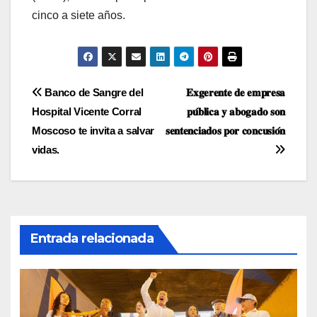
cinco a siete años.
Navegación
Banco de Sangre del
𝐄𝐱𝐠𝐞𝐫𝐞𝐧𝐭𝐞 𝐝𝐞 𝐞𝐦𝐩𝐫𝐞𝐬𝐚
Hospital Vicente Corral
𝐩𝐮́𝐛𝐥𝐢𝐜𝐚 𝐲 𝐚𝐛𝐨𝐠𝐚𝐝𝐨 𝐬𝐨𝐧
de
Moscoso te invita a salvar
𝐬𝐞𝐧𝐭𝐞𝐧𝐜𝐢𝐚𝐝𝐨𝐬 𝐩𝐨𝐫 𝐜𝐨𝐧𝐜𝐮𝐬𝐢𝐨́𝐧
entradas
vidas.
Entrada relacionada