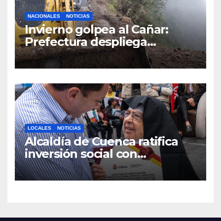
NACIONALES
NOTICIAS
Invierno golpea al Cañar:
Prefectura despliega
maquinaria en toda la
provincia para mantener las
vías operativas.
LOCALES
NOTICIAS
Alcaldía de Cuenca ratifica
inversión social con
fundaciones e instituciones
locales