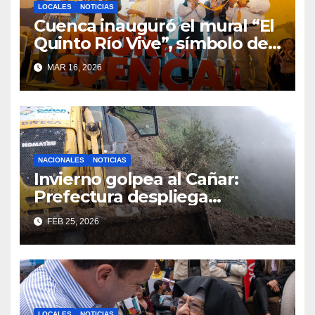
LOCALES
NOTICIAS
Cuenca inauguró el mural “El
Quinto Río Vive”, símbolo de
la defensa ciudadana del
MAR 16, 2026
agua
NACIONALES
NOTICIAS
Invierno golpea al Cañar:
Prefectura despliega
maquinaria en toda la
FEB 25, 2026
provincia para mantener las
vías operativas.
LOCALES
NOTICIAS