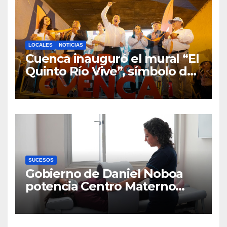
LOCALES
NOTICIAS
Cuenca inauguró el mural “El
Quinto Río Vive”, símbolo de
la defensa ciudadana del
agua
SUCESOS
Gobierno de Daniel Noboa
potencia Centro Materno
Infantil y Emergencias en
Cuenca con nuevos equipos
médicos