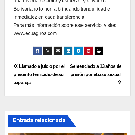
una historia de amor y esfuerzo” y el Banco
Bolivariano lo honra brindando tranquilidad e
inmediatez en cada transferencia.
Para más información sobre este servicio, visite:
www.ecuagiros.com
Navegación
Llamado a juicio por el
Sentenciado a 13 años de
presunto femicidio de su
prisión por abuso sexual.
de
expareja
entradas
Entrada relacionada