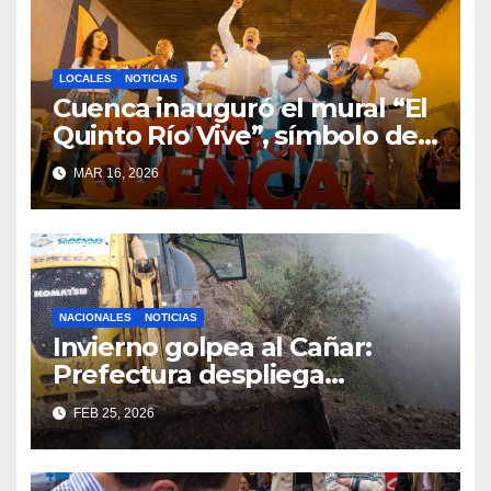
LOCALES
NOTICIAS
Cuenca inauguró el mural “El
Quinto Río Vive”, símbolo de
la defensa ciudadana del
MAR 16, 2026
agua
NACIONALES
NOTICIAS
Invierno golpea al Cañar:
Prefectura despliega
maquinaria en toda la
FEB 25, 2026
provincia para mantener las
vías operativas.