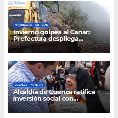
NACIONALES
NOTICIAS
Invierno golpea al Cañar:
Prefectura despliega
maquinaria en toda la
provincia para mantener las
vías operativas.
LOCALES
NOTICIAS
Alcaldía de Cuenca ratifica
inversión social con
fundaciones e instituciones
locales