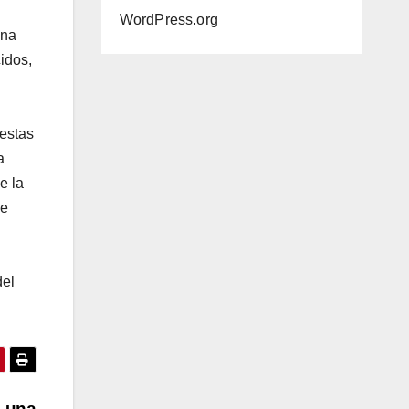
WordPress.org
una
idos,
 estas
a
e la
ne
del
e una