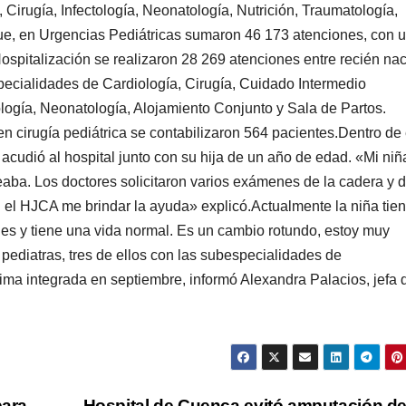
 Cirugía, Infectología, Neonatología, Nutrición, Traumatología,
que, en Urgencias Pediátricas sumaron 46 173 atenciones, con 
ospitalización se realizaron 28 269 atenciones entre recién nac
pecialidades de Cardiología, Cirugía, Cuidado Intermedio
logía, Neonatología, Alojamiento Conjunto y Sala de Partos.
en cirugía pediátrica se contabilizaron 564 pacientes.Dentro de
acudió al hospital junto con su hija de un año de edad. «Mi niñ
ba. Los doctores solicitaron varios exámenes de la cadera y d
n el HJCA me brindar la ayuda» explicó.Actualmente la niña tie
es y tiene una vida normal. Es un cambio rotundo, estoy muy
ediatras, tres de ellos con las subespecialidades de
ltima integrada en septiembre, informó Alexandra Palacios, jefa 
para
Hospital de Cuenca evitó amputación d