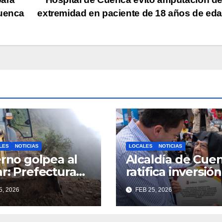
Cuenca
extremidad en paciente de 18 años de ed
LES
NOTICIAS
LOCALES
NOTICIAS
erno golpea al
Alcaldía de Cue
r: Prefectura
ratifica inversión
liega
social con
5, 2026
FEB 25, 2026
inaria en toda
fundaciones e
rovincia para
instituciones loc
ener las vías