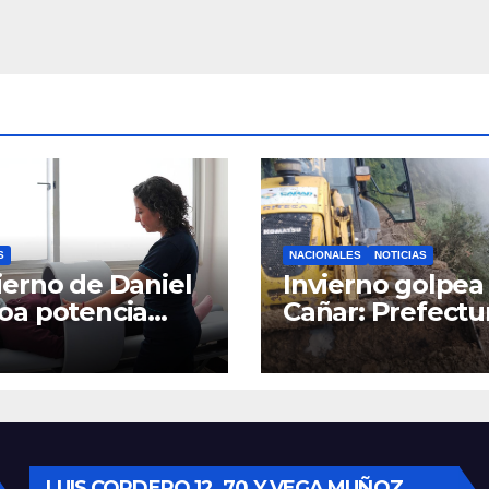
ativas.
S
NACIONALES
NOTICIAS
erno de Daniel
Invierno golpea 
oa potencia
Cañar: Prefectu
tro Materno
despliega
til y
maquinaria en 
rgencias en
la provincia par
nca con nuevos
mantener las ví
ipos médicos
operativas.
LUIS CORDERO 12_70 Y VEGA MUÑOZ