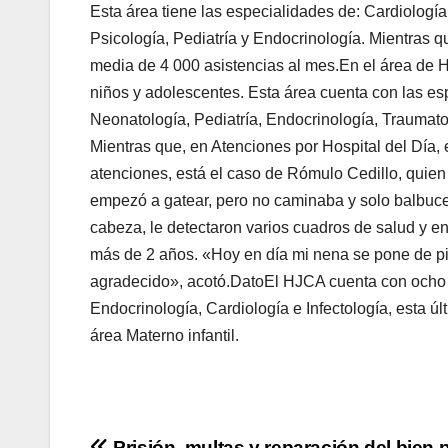
Esta área tiene las especialidades de: Cardiología,
Psicología, Pediatría y Endocrinología. Mientras 
media de 4 000 asistencias al mes.En el área de H
niños y adolescentes. Esta área cuenta con las es
Neonatología, Pediatría, Endocrinología, Traumato
Mientras que, en Atenciones por Hospital del Día, 
atenciones, está el caso de Rómulo Cedillo, quien 
empezó a gatear, pero no caminaba y solo balbucea
cabeza, le detectaron varios cuadros de salud y e
más de 2 años. «Hoy en día mi nena se pone de pi
agradecido», acotó.DatoEl HJCA cuenta con ocho p
Endocrinología, Cardiología e Infectología, esta ú
área Materno infantil.
Prisión, multas y reparación del bien 