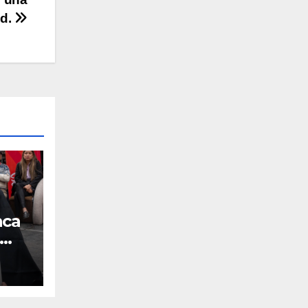
ad.
nca
ales