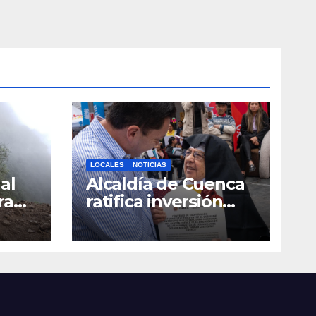
LOCALES
NOTICIAS
al
Alcaldía de Cuenca
ra
ratifica inversión
social con
toda
fundaciones e
a
instituciones locales
as