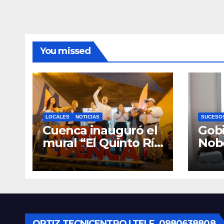
oper
You missed
LOCALES
NOTICIAS
SUCESO
Cuenca inauguró el
Gobi
mural “El Quinto Río
Nob
Vive”, símbolo de la
Cen
defensa ciudadana
Infan
del agua
Eme
Cue
equ
ORTIZ TECNICENTRO | TELF. 0980638808