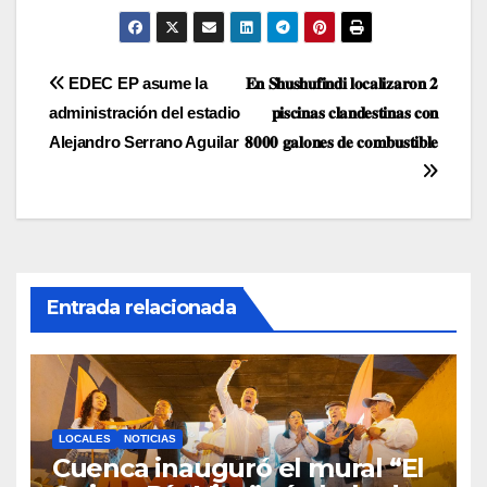
Navegación
EDEC EP asume la
𝐄𝐧 𝐒𝐡𝐮𝐬𝐡𝐮𝐟𝐢𝐧𝐝𝐢 𝐥𝐨𝐜𝐚𝐥𝐢𝐳𝐚𝐫𝐨𝐧 𝟐
administración del estadio
𝐩𝐢𝐬𝐜𝐢𝐧𝐚𝐬 𝐜𝐥𝐚𝐧𝐝𝐞𝐬𝐭𝐢𝐧𝐚𝐬 𝐜𝐨𝐧
de
Alejandro Serrano Aguilar
𝟖𝟎𝟎𝟎 𝐠𝐚𝐥𝐨𝐧𝐞𝐬 𝐝𝐞 𝐜𝐨𝐦𝐛𝐮𝐬𝐭𝐢𝐛𝐥𝐞
entradas
Entrada relacionada
LOCALES
NOTICIAS
Cuenca inauguró el mural “El