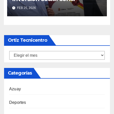
fundaciones e instituciones
FEB 25, 2026
locales
Ortiz Tecnicentro
Ortiz
Tecnicentro
Categorías
Azuay
Deportes