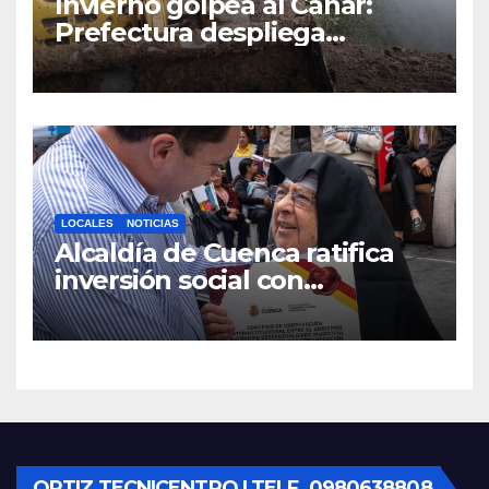
Invierno golpea al Cañar:
Prefectura despliega
maquinaria en toda la
provincia para mantener las
vías operativas.
LOCALES
NOTICIAS
Alcaldía de Cuenca ratifica
inversión social con
fundaciones e instituciones
locales
ORTIZ TECNICENTRO | TELF. 0980638808