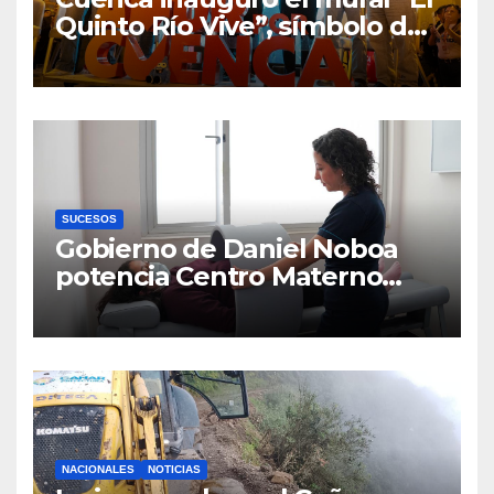
Quinto Río Vive”, símbolo de
la defensa ciudadana del
agua
SUCESOS
Gobierno de Daniel Noboa
potencia Centro Materno
Infantil y Emergencias en
Cuenca con nuevos equipos
médicos
NACIONALES
NOTICIAS