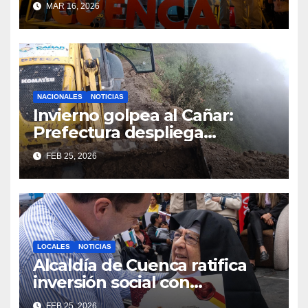
MAR 16, 2026
agua
NACIONALES
NOTICIAS
Invierno golpea al Cañar:
Prefectura despliega
maquinaria en toda la
FEB 25, 2026
provincia para mantener las
vías operativas.
LOCALES
NOTICIAS
Alcaldía de Cuenca ratifica
inversión social con
fundaciones e instituciones
FEB 25, 2026