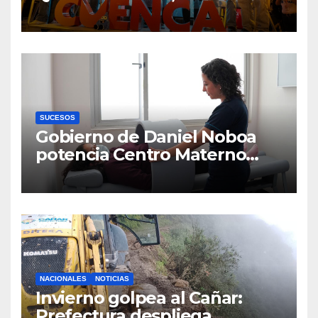
la defensa ciudadana del
agua
SUCESOS
Gobierno de Daniel Noboa
potencia Centro Materno
Infantil y Emergencias en
Cuenca con nuevos equipos
médicos
NACIONALES
NOTICIAS
Invierno golpea al Cañar:
Prefectura despliega