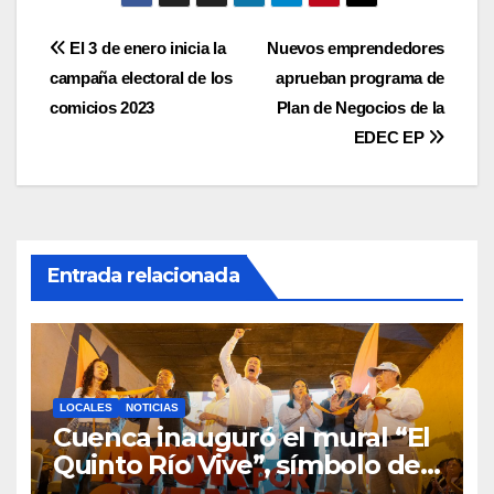
Navegación
El 3 de enero inicia la
Nuevos emprendedores
campaña electoral de los
aprueban programa de
de
comicios 2023
Plan de Negocios de la
entradas
EDEC EP
Entrada relacionada
LOCALES
NOTICIAS
Cuenca inauguró el mural “El
Quinto Río Vive”, símbolo de
la defensa ciudadana del