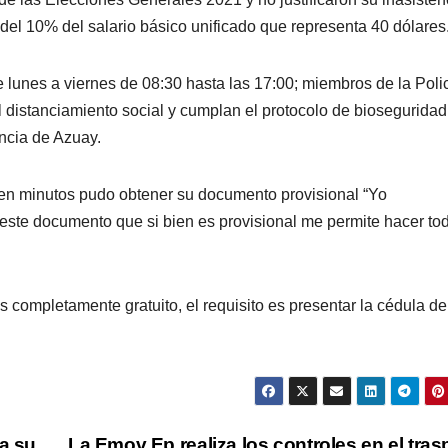
 del 10% del salario básico unificado que representa 40 dólares
 lunes a viernes de 08:30 hasta las 17:00; miembros de la Poli
 distanciamiento social y cumplan el protocolo de bioseguridad
incia de Azuay.
y en minutos pudo obtener su documento provisional “Yo
este documento que si bien es provisional me permite hacer to
l es completamente gratuito, el requisito es presentar la cédula de
 a su
La Emov Ep realiza los controles en el tras