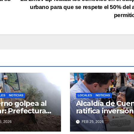
urbano para que se respete el 50% del 
permit
LES
NOTICIAS
LOCALES
NOTICIAS
erno golpea al
Alcaldía de Cue
r: Prefectura
ratifica inversión
liega
social con
5, 2026
FEB 25, 2026
inaria en toda
fundaciones e
rovincia para
instituciones loc