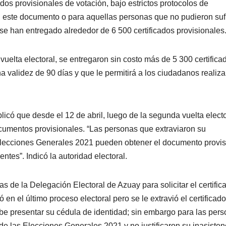
dos provisionales de votación, bajo estrictos protocolos de
n este documento o para aquellas personas que no pudieron suf
e han entregado alrededor de 6 500 certificados provisionales
vuelta electoral, se entregaron sin costo más de 5 300 certifica
 validez de 90 días y que le permitirá a los ciudadanos realiza
icó que desde el 12 de abril, luego de la segunda vuelta electo
umentos provisionales. “Las personas que extraviaron su
Elecciones Generales 2021 pueden obtener el documento provis
ntes”. Indicó la autoridad electoral.
s de la Delegación Electoral de Azuay para solicitar el certific
en el último proceso electoral pero se le extravió el certificado
ebe presentar su cédula de identidad; sin embargo para las per
de las Elecciones Generales 2021 y no justificaron su inasisten