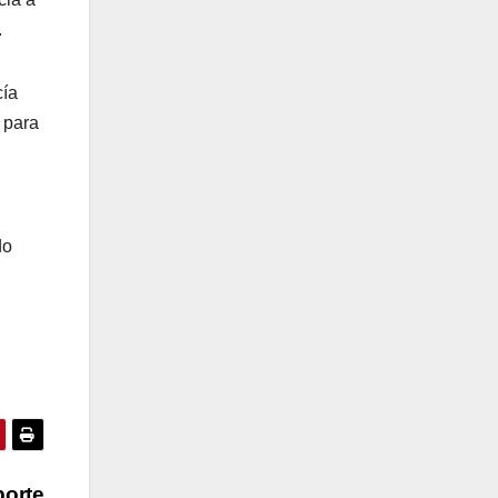
.
cía
 para
do
porte