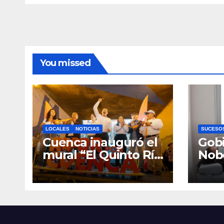
mant
oper
You missed
LOCALES
NOTICIAS
SUCESO
Cuenca inauguró el
Gobi
mural “El Quinto Río
Nob
Vive”, símbolo de la
Cen
defensa ciudadana
Infan
del agua
Eme
Cue
equ