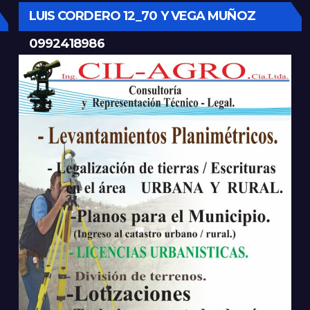
LUIS CORDERO 12_70 Y VEGA MUÑOZ
0992418986