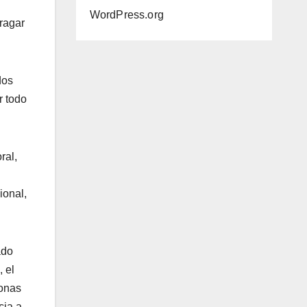
WordPress.org
ragar
.
dos
r todo
ral,
ional,
ado
, el
sonas
cia a