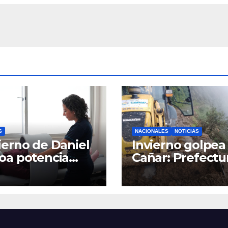
ener las vías
ativas.
S
NACIONALES
NOTICIAS
erno de Daniel
Invierno golpea 
oa potencia
Cañar: Prefectu
tro Materno
despliega
til y
maquinaria en 
rgencias en
la provincia par
nca con nuevos
mantener las ví
ipos médicos
operativas.