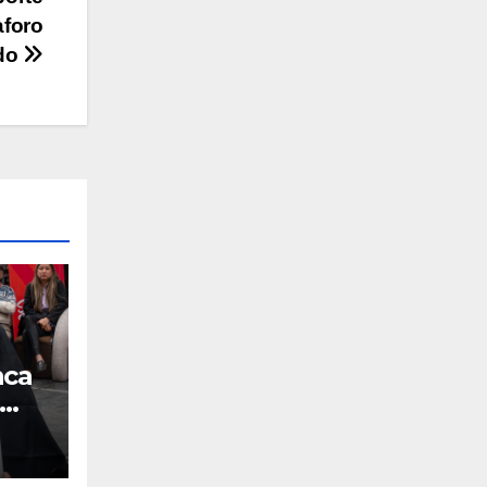
aforo
ido
nca
ales