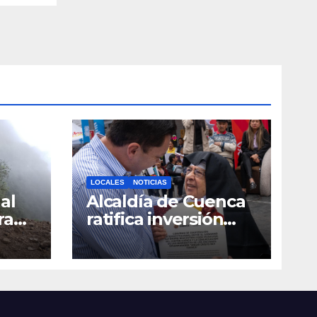
LOCALES
NOTICIAS
al
Alcaldía de Cuenca
ra
ratifica inversión
social con
toda
fundaciones e
a
instituciones locales
as