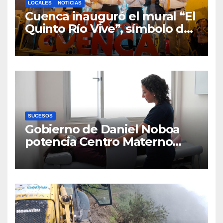
LOCALES
NOTICIAS
Cuenca inauguró el mural “El
Quinto Río Vive”, símbolo de
la defensa ciudadana del
agua
SUCESOS
Gobierno de Daniel Noboa
potencia Centro Materno
Infantil y Emergencias en
Cuenca con nuevos equipos
médicos