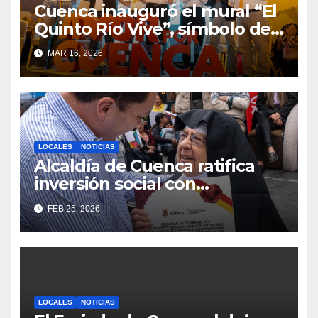
Cuenca inauguró el mural “El
Quinto Río Vive”, símbolo de
la defensa ciudadana del
MAR 16, 2026
agua
LOCALES
NOTICIAS
Alcaldía de Cuenca ratifica
inversión social con
fundaciones e instituciones
FEB 25, 2026
locales
LOCALES
NOTICIAS