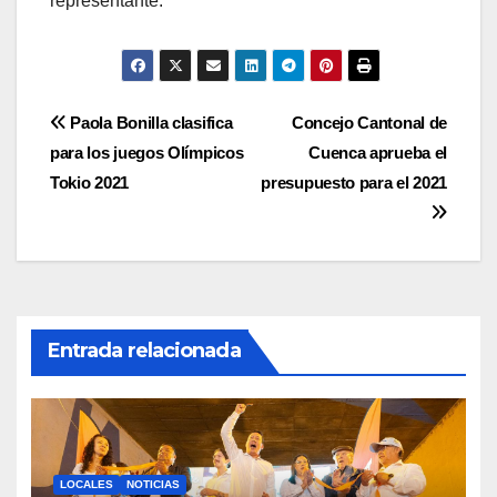
representante.
Navegación
Paola Bonilla clasifica
Concejo Cantonal de
para los juegos Olímpicos
Cuenca aprueba el
de
Tokio 2021
presupuesto para el 2021
entradas
Entrada relacionada
LOCALES
NOTICIAS