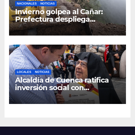
NACIONALES
NOTICIAS
Invierno golpea al Cañar:
Prefectura despliega
maquinaria en toda la
provincia para mantener las
vías operativas.
LOCALES
NOTICIAS
Alcaldía de Cuenca ratifica
inversión social con
fundaciones e instituciones
locales