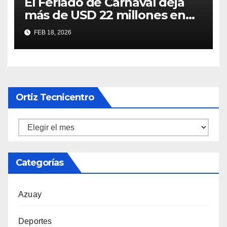
El Feriado de Carnaval deja
más de USD 22 millones en
ingresos y un récord de
FEB 18, 2026
visitantes en Cuenca
Ortiz Tecnicentro
Ortiz
Tecnicentro
Categorías
Azuay
Deportes