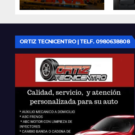
Vive”, símbolo de la
Cen
defensa ciudadana
Infan
del agua
Eme
Cue
equ
ORTIZ TECNICENTRO | TELF. 0980638808