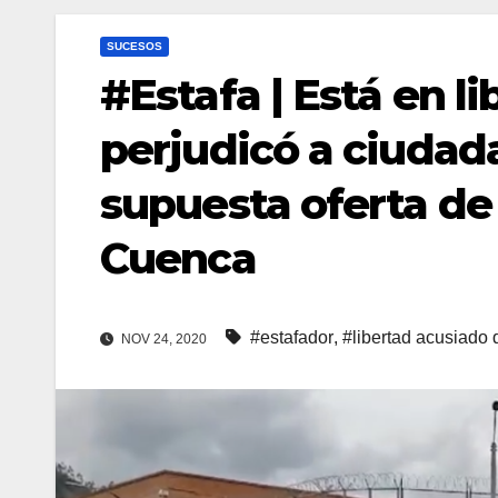
SUCESOS
#Estafa | Está en 
perjudicó a ciudad
supuesta oferta de 
Cuenca
#estafador
,
#libertad acusiado 
NOV 24, 2020