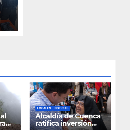
LOCALES
NOTICIAS
al
Alcaldía de Cuenca
ra
ratifica inversión