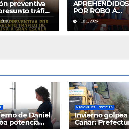
ión preventiva
APREHENDIDOS
presunto tráfico
POR ROBO A
ocaína en alta
PERSONAS
, 2026
FEB 1, 2026
la
S
NACIONALES
NOTICIAS
erno de Daniel
Invierno golpea 
oa potencia
Cañar: Prefectu