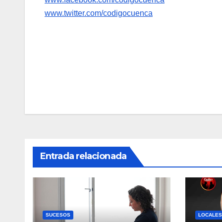
www.twitter.com/codigocuenca
Navegación
de
entradas
Entrada relacionada
SUCESOS
LOCALES