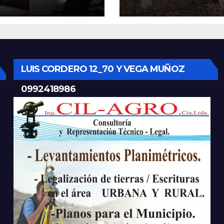
tro Materno
despliega
til y
maquinaria en 
rgencias en
la provincia par
nca con nuevos
mantener las ví
ipos médicos
operativas.
LUIS CORDERO 12_70 Y VEGA MUÑOZ
0992418986