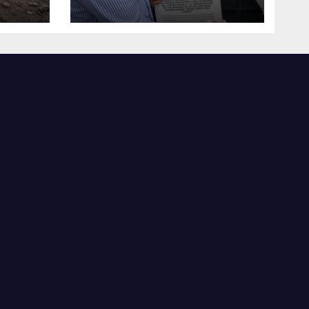
social con
toda
fundaciones e
a
instituciones locales
as